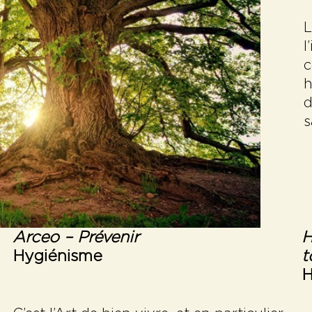
L
l
c
h
d
s
Arceo –
Prévenir
H
Hy
giénisme
t
H