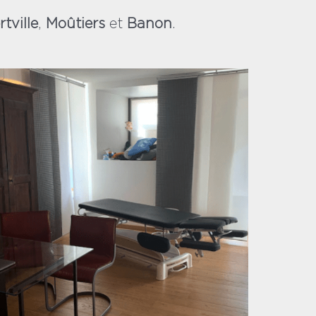
tville
,
Moûtiers
et
Banon
.