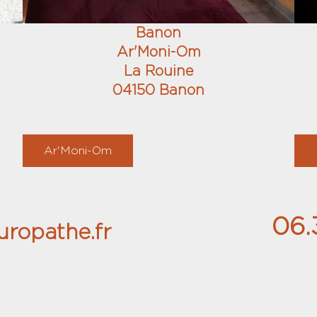
Banon
Ar'Moni-Om
La Rouine
04150 Banon
Ar'Moni-Om
06.
ropathe.fr