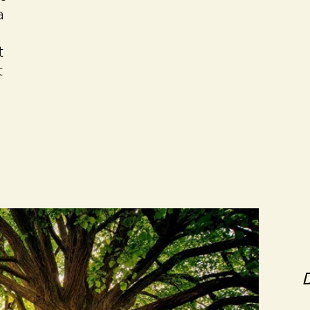
a
t
t