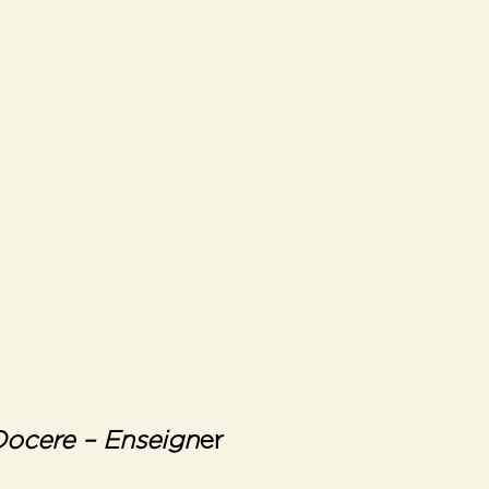
Docere –
Enseign
er