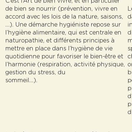
C’est l’Art de bien vivre, et en particulier
de bien se nourrir (prévention, vivre en
L
accord avec les lois de la nature, saisons,
d
…). Une démarche hygiéniste repose sur
i
l’hygiène alimentaire, qui est centrale en
d
naturopathie, et différents principes à
m
mettre en place dans l’hygiène de vie
s
quotidienne pour favoriser le bien-être et
c
l’harmonie (respiration, activité physique,
o
gestion du stress, du
b
sommeil…).
p
p
d
p
d