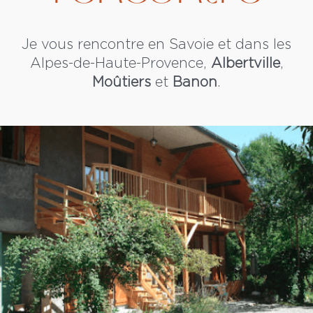
Je vous rencontre en Savoie et dans les
Alpes-de-Haute-Provence,
Albertville
,
Moûtiers
et
Banon
.