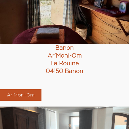
Banon
Ar'Moni-Om
La Rouine
04150 Banon
Ar'Moni-Om